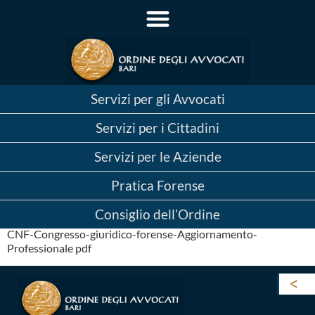
CNF – Congresso Giuridico
Servizi per gli Avvocati
Forense per
Servizi per i Cittadini
l’aggiornamento
Servizi per le Aziende
professionale
Pratica Forense
In allegato la cumunicazione del CNF
Consiglio dell’Ordine
CNF-Congresso-giuridico-forense-Aggiornamento-
Professionale pdf