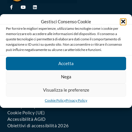
Ordine degli Avvocati di Bari
Gestisci Consenso Cookie
Palazzo di Giustizia, Piazza De Nicola 70123 BARI
Per fornire le migliori esperienze, utilizziamo tecnologie come i cookie per
Telefono : 080 574 91 54 / 080 527 73 24
memorizzare e/o accedere alle informazioni del dispositivo. Il consenso a
Codice Fiscale: 80019470725
queste tecnologie ci permetterà di elaborare dati come il comportamento di
Codice univoco di Fatturazione: UFGAKA
navigazione o ID unici su questo sito. Non acconsentire o ritirare il consenso
può influire negativamente su alcune caratteristiche e funzioni.
PEC – Posta Elettronica Certificata :
ordine@avvocatibari.legalmail.it
Accetta
In Evidenza
Nega
Il Consiglio
Uffici Amministrativi
Visualizza le preferenze
Informazioni agli iscritti
Uffici Giudiziari: Comunicati
Cookie Policy
Privacy Policy
Privacy Policy
Cookie Policy (UE)
Accessibilità AGID
Obiettivi di accessibilità 2026