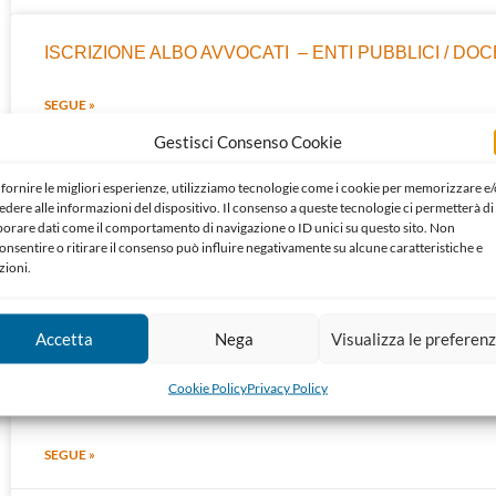
ISCRIZIONE ALBO AVVOCATI – ENTI PUBBLICI / DO
SEGUE »
Gestisci Consenso Cookie
07/06/2022
 fornire le migliori esperienze, utilizziamo tecnologie come i cookie per memorizzare e/
edere alle informazioni del dispositivo. Il consenso a queste tecnologie ci permetterà di
borare dati come il comportamento di navigazione o ID unici su questo sito. Non
PASSAGGI ALBO – ENTI PUBBLICI / DOCENTI E RIC
onsentire o ritirare il consenso può influire negativamente su alcune caratteristiche e
zioni.
SEGUE »
Accetta
Nega
Visualizza le preferen
07/06/2022
Cookie Policy
Privacy Policy
ISCRIZIONE ALL’ALBO DELLE ASSOCIAZIONI PROFE
SEGUE »