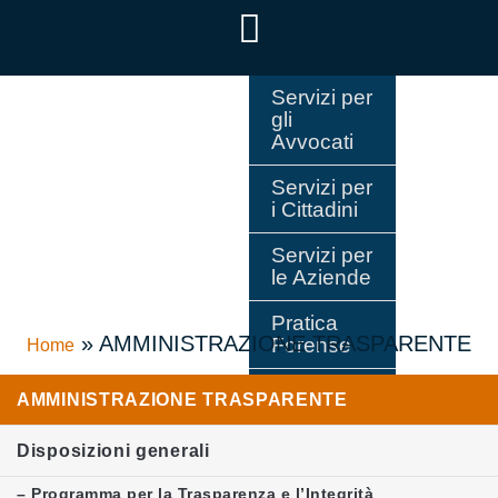
Servizi per
gli
Avvocati
Servizi per
i Cittadini
Servizi per
le Aziende
Pratica
»
AMMINISTRAZIONE TRASPARENTE
Forense
Home
Consiglio
AMMINISTRAZIONE TRASPARENTE
dell’Ordine
Disposizioni generali
– Programma per la Trasparenza e l’Integrità