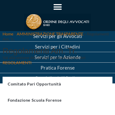
Home
»
AMMINISTRAZIONE TRASPARENTE
»
Regolamenti
Servizi per gli Avvocati
Am. Tr.
Servizi per i Cittadini
Regolamenti Am. Tr.
Servizi per le Aziende
Vai alla sezione del sito per la consultazione dei:
REGOLAMENTI
Pratica Forense
Consiglio dell’Ordine
Comitato Pari Opportunità
Fondazione Scuola Forense