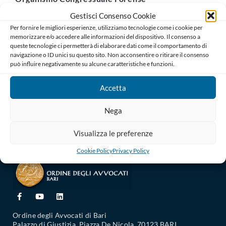
Gestisci Consenso Cookie
Per fornire le migliori esperienze, utilizziamo tecnologie come i cookie per
Associazioni Forensi
memorizzare e/o accedere alle informazioni del dispositivo. Il consenso a
queste tecnologie ci permetterà di elaborare dati come il comportamento di
navigazione o ID unici su questo sito. Non acconsentire o ritirare il consenso
AREA COMMISSIONI
può influire negativamente su alcune caratteristiche e funzioni.
Accetta
Consiglio Distrettuale di Disciplina
Nega
unione REGIONALE ORDINI AVVOCATI PUGLIA
Visualizza le preferenze
Cookie Policy
Privacy Policy
Ordine degli Avvocati di Bari
Palazzo di Giustizia, Piazza De Nicola 70123 BARI