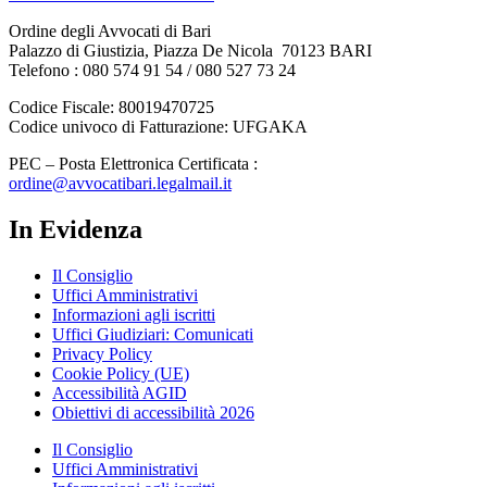
Ordine degli Avvocati di Bari
Palazzo di Giustizia, Piazza De Nicola 70123 BARI
Telefono : 080 574 91 54 / 080 527 73 24
Codice Fiscale: 80019470725
Codice univoco di Fatturazione: UFGAKA
PEC – Posta Elettronica Certificata :
ordine@avvocatibari.legalmail.it
In Evidenza
Il Consiglio
Uffici Amministrativi
Informazioni agli iscritti
Uffici Giudiziari: Comunicati
Privacy Policy
Cookie Policy (UE)
Accessibilità AGID
Obiettivi di accessibilità 2026
Il Consiglio
Uffici Amministrativi