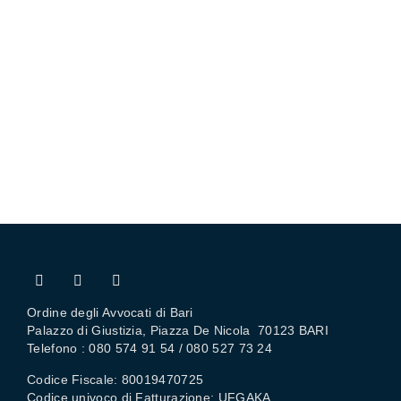
Ordine degli Avvocati di Bari
Palazzo di Giustizia, Piazza De Nicola 70123 BARI
Telefono : 080 574 91 54 / 080 527 73 24
Codice Fiscale: 80019470725
Codice univoco di Fatturazione: UFGAKA