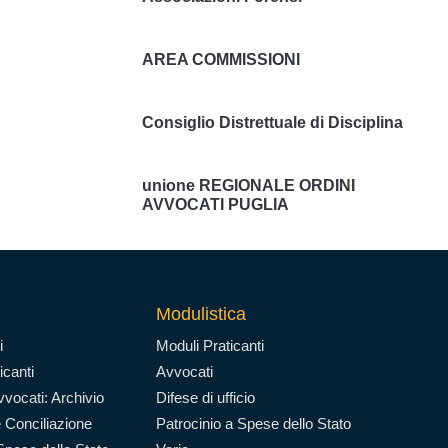
AREA COMMISSIONI
Consiglio Distrettuale di Disciplina
unione REGIONALE ORDINI
AVVOCATI PUGLIA
Modulistica
i
Moduli Praticanti
icanti
Avvocati
vocati: Archivio
Difese di ufficio
 Conciliazione
Patrocinio a Spese dello Stato