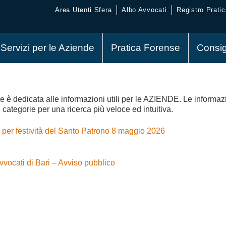
Area Utenti Sfera
Albo Avvocati
Registro Pratic
Servizi per le Aziende
Pratica Forense
Consig
 è dedicata alle informazioni utili per le AZIENDE.
Le informaz
 categorie per una ricerca più veloce ed intuitiva.
i per festività del Santo Patrono 8 maggio 2026
vvocati di Bari – Avviso pubblico