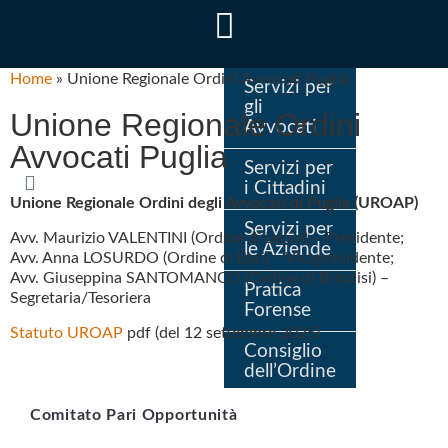
Home
»
Unione Regionale Ordini Avvocati Puglia
Servizi per
gli
Unione Regionale Ordini
Avvocati
Avvocati Puglia
Servizi per
i Cittadini
Unione Regionale Ordini degli Avvocati di Puglia (UROAP)
Servizi per
Avv. Maurizio VALENTINI (Ordine di Lecce) – Presidente;
le Aziende
Avv. Anna LOSURDO (Ordine di Bari) – Vicepresidente;
Avv. Giuseppina SANTOMANCO (Ordine di Brindisi) –
Pratica
Segretaria/Tesoriera
Forense
Statuto UROAP
pdf (del 12 settembre 2025)
Consiglio
dell’Ordine
Comitato Pari Opportunità