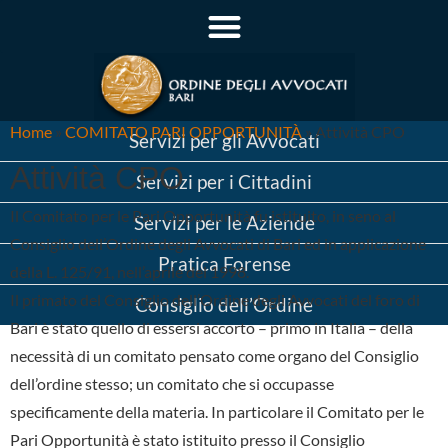
Home
»
COMITATO PARI OPPORTUNITÀ
»
Attività CPO
Servizi per gli Avvocati
Attività CPO
Servizi per i Cittadini
Il Comitato per le Pari Opportunità fu istituito, in seno al
Servizi per le Aziende
Consiglio dell’Ordine degli Avvocati di Bari ed in applicazione
Pratica Forense
della L. 125/91, nell’aprile del 1998.
Il primato del Consiglio dell’Ordine degli Avvocati del foro di
Consiglio dell’Ordine
Bari è stato quello di essersi accorto – primo in Italia – della
necessità di un comitato pensato come organo del Consiglio
dell’ordine stesso; un comitato che si occupasse
specificamente della materia. In particolare il Comitato per le
Pari Opportunità è stato istituito presso il Consiglio