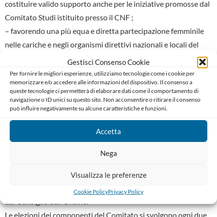
costituire valido supporto anche per le iniziative promosse dal
Comitato Studi istituito presso il CNF ;
– favorendo una più equa e diretta partecipazione femminile
nelle cariche e negli organismi direttivi nazionali e locali del
CNF e dei singoli ordini, nonché delle istituzioni, associazioni e
Gestisci Consenso Cookie
organismi dell’avvocatura;
Per fornire le migliori esperienze, utilizziamo tecnologie come i cookie per
memorizzare e/o accedere alle informazioni del dispositivo. Il consenso a
– individuando forme di sostegno ed iniziative volte a
queste tecnologie ci permetterà di elaborare dati come il comportamento di
promuovere la crescita professionale delle donne avvocato e la
navigazione o ID unici su questo sito. Non acconsentire o ritirare il consenso
può influire negativamente su alcune caratteristiche e funzioni.
formazione di una cultura di rappresentanza femminile negli
organi istituzionali e associativi anche tramite l’attuazione di
Accetta
riforme delle leggi e regolamenti che disciplinano
l’ordinamento professionale.
Nega
Il Comitato è composto da 15 membri, 14 eletti da tutti gli
Visualizza le preferenze
iscritti all’Albo e un rappresentante dei praticanti designato
Cookie Policy
Privacy Policy
dal Consiglio dell’Ordine.
Le elezioni dei componenti del Comitato si svolgono ogni due