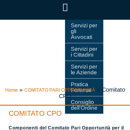
Servizi per
gli
Avvocati
Servizi per
i Cittadini
Servizi per
le Aziende
Pratica
»
»
Comitato
Forense
Home
COMITATO PARI OPPORTUNITÀ
CPO
Consiglio
dell’Ordine
COMITATO CPO
Componenti del Comitato Pari Opportunità per il