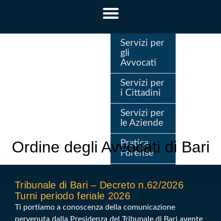
Servizi per
gli
Avvocati
Servizi per
i Cittadini
Servizi per
le Aziende
Ordine degli Avvocati di Bari
Pratica
Forense
Consiglio
dell’Ordine
Tribunale di Bari – Decreto n.62/2026
Turni periodo feriale 2026
Ti portiamo a conoscenza della comunicazione
pervenuta dalla Presidenza del Tribunale di Bari avente