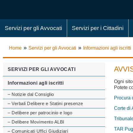
Servizi per gli Avvocati
Servizi per i Cittadini
»
»
Home
Servizi per gli Avvocati
Informazioni agli iscritti
AVVI
SERVIZI PER GLI AVVOCATI
Ogni sito
Informazioni agli iscritti
Potete co
– Notizie dal Consiglio
Procura d
– Verbali Delibere e Statini presenze
Corte di 
– Delibere per patrocinio e logo
Tribunale
– Delibere Movimento ALBI
TAR Pugl
– Comunicati Uffici Giudiziari