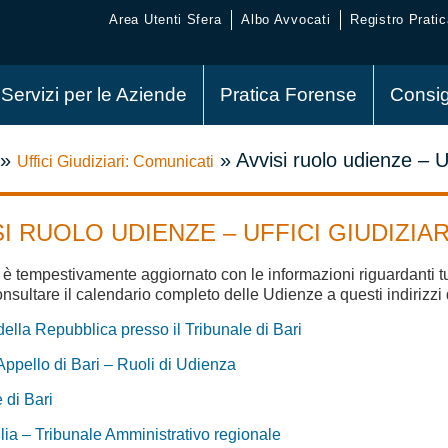
Area Utenti Sfera
Albo Avvocati
Registro Pratic
Servizi per le Aziende
Pratica Forense
Consig
»
»
Avvisi ruolo udienze – Uf
Uffici Giudiziari: Comunicati
SI RUOLO UDIENZE – UFFICI GIUDIZIAR
 è tempestivamente aggiornato con le informazioni riguardanti t
nsultare il calendario completo delle Udienze a questi indirizzi d
ella Repubblica presso il Tribunale di Bari
Appello di Bari – Ruoli di Udienza
 di Bari
ia – Tribunale Amministrativo regionale