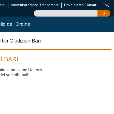
anti
Amministrazione Trasparente
Dove siamo/Contatti
FAQ
lio dell’Ordine
fici Giudiziari Bari
I BARI
utte le prossime Udienze.
ei vari tribunali: