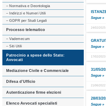
– Normativa e Deontologia
ISTANZ
– Indirizzi e Numeri Utili
Segue »
– GDPR per Studi Legali
24/02/2025
Processo telematico
– Vademecum
GRATUIT
– Siti Utili
Segue »
Patrocinio a spese dello Stato:
17/02/2023
Avvocati
31/05/2
Mediazione Civile e Commerciale
Segue »
Difesa d’Ufficio
21/06/2022
Autenticazione firme elezioni
28/03/
Elenco Avvocati specialisti
Segue »