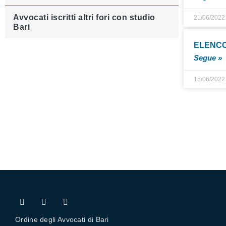
Avvocati iscritti altri fori con studio
21/06/2022
Bari
ELENCO
Segue »
15/06/2022
Ordine degli Avvocati di Bari