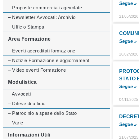
Segue »
– Proposte commerciali agevolate
21/05/2026
– Newsletter Avvocati: Archivio
– Ufficio Stampa
COMUNI
Area Formazione
Segue »
– Eventi accreditati formazione
20/02/2026
– Notizie Formazione e aggiornamenti
– Video eventi Formazione
PROTOC
STATO E
Modulistica
Segue »
– Avvocati
04/11/2025
– Difese di ufficio
– Patrocinio a spese dello Stato
DECRET
– Varie
Segue »
Informazioni Utili
21/07/2025