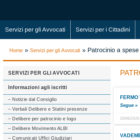
Servizi per gli Avvocati
Servizi per i Cittadini
»
»
Patrocinio a spese 
Home
Servizi per gli Avvocati
PATR
SERVIZI PER GLI AVVOCATI
Informazioni agli iscritti
FERMO 
– Notizie dal Consiglio
Segue »
– Verbali Delibere e Statini presenze
– Delibere per patrocinio e logo
26/06/2026
– Delibere Movimento ALBI
VADEME
– Comunicati Uffici Giudiziari