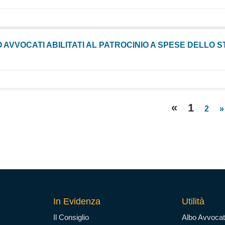
 AVVOCATI ABILITATI AL PATROCINIO A SPESE DELLO 
«
1
2
»
In Evidenza
Utilità
Il Consiglio
Albo Avvocat