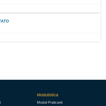
STATO
Modulistica
i
Moduli Praticanti