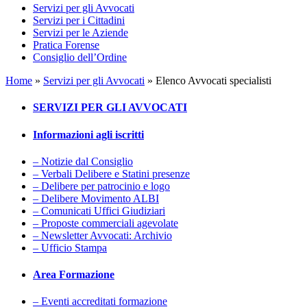
Servizi per gli Avvocati
Servizi per i Cittadini
Servizi per le Aziende
Pratica Forense
Consiglio dell’Ordine
Home
»
Servizi per gli Avvocati
»
Elenco Avvocati specialisti
SERVIZI PER GLI AVVOCATI
Informazioni agli iscritti
– Notizie dal Consiglio
– Verbali Delibere e Statini presenze
– Delibere per patrocinio e logo
– Delibere Movimento ALBI
– Comunicati Uffici Giudiziari
– Proposte commerciali agevolate
– Newsletter Avvocati: Archivio
– Ufficio Stampa
Area Formazione
– Eventi accreditati formazione