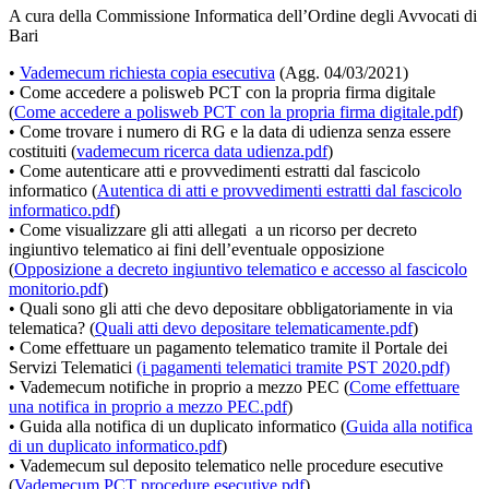
A cura della Commissione Informatica dell’Ordine degli Avvocati di
Bari
•
Vademecum richiesta copia esecutiva
(Agg. 04/03/2021)
• Come accedere a polisweb PCT con la propria firma digitale
(
Come accedere a polisweb PCT con la propria firma digitale.pdf
)
• Come trovare i numero di RG e la data di udienza senza essere
costituiti (
vademecum ricerca data udienza.pdf
)
• Come autenticare atti e provvedimenti estratti dal fascicolo
informatico (
Autentica di atti e provvedimenti estratti dal fascicolo
informatico.pdf
)
• Come visualizzare gli atti allegati a un ricorso per decreto
ingiuntivo telematico ai fini dell’eventuale opposizione
(
Opposizione a decreto ingiuntivo telematico e accesso al fascicolo
monitorio.pdf
)
• Quali sono gli atti che devo depositare obbligatoriamente in via
telematica? (
Quali atti devo depositare telematicamente.pdf
)
• Come effettuare un pagamento telematico tramite il Portale dei
Servizi Telematici
(i pagamenti telematici tramite PST 2020.pdf)
• Vademecum notifiche in proprio a mezzo PEC (
Come effettuare
una notifica in proprio a mezzo PEC.pdf
)
• Guida alla notifica di un duplicato informatico (
Guida alla notifica
di un duplicato informatico.pdf
)
• Vademecum sul deposito telematico nelle procedure esecutive
(
Vademecum PCT procedure esecutive.pdf
)