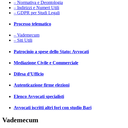
– Normativa e Deontologia
– Indirizzi e Numeri Utili
– GDPR per Studi Legali
Processo telematico
– Vademecum
– Siti Utili
Patrocinio a spese dello Stato: Avvocati
Mediazione Civile e Commerciale
Difesa d’Ufficio
Autenticazione firme elezioni
Elenco Avvocati specialisti
Avvocati iscritti altri fori con studio Bari
Vademecum