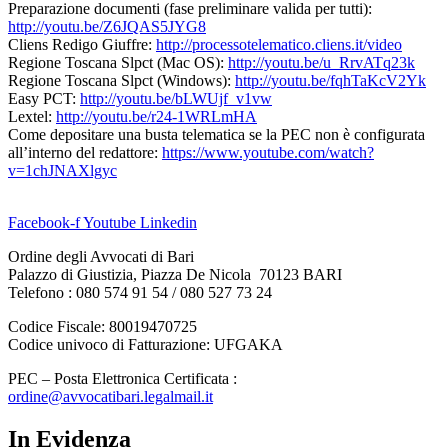
Preparazione documenti (fase preliminare valida per tutti):
http://youtu.be/Z6JQAS5JYG8
Cliens Redigo Giuffre:
http://processotelematico.cliens.it/video
Regione Toscana Slpct (Mac OS):
http://youtu.be/u_RrvATq23k
Regione Toscana Slpct (Windows):
http://youtu.be/fqhTaKcV2Yk
Easy PCT:
http://youtu.be/bLWUjf_v1vw
Lextel:
http://youtu.be/r24-1WRLmHA
Come depositare una busta telematica se la PEC non è configurata
all’interno del redattore:
https://www.youtube.com/watch?
v=1chJNAXlgyc
Facebook-f
Youtube
Linkedin
Ordine degli Avvocati di Bari
Palazzo di Giustizia, Piazza De Nicola 70123 BARI
Telefono : 080 574 91 54 / 080 527 73 24
Codice Fiscale: 80019470725
Codice univoco di Fatturazione: UFGAKA
PEC – Posta Elettronica Certificata :
ordine@avvocatibari.legalmail.it
In Evidenza