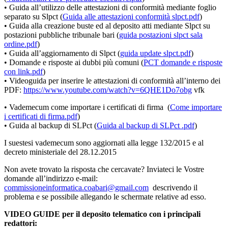
• Guida all’utilizzo delle attestazioni di conformità mediante foglio
separato su Slpct (
Guida alle attestazioni conformità slpct.pdf
)
• Guida alla creazione buste ed al deposito atti mediante Slpct su
postazioni pubbliche tribunale bari (
guida postazioni slpct sala
ordine.pdf
)
• Guida all’aggiornamento di Slpct (
guida update slpct.pdf
)
• Domande e risposte ai dubbi più comuni (
PCT domande e risposte
con link.pdf
)
• Videoguida per inserire le attestazioni di conformità all’interno dei
PDF:
https://www.youtube.com/watch?v=6QHE1Do7obg
vfk
• Vademecum come importare i certificati di firma (
Come importare
i certificati di firma.pdf
)
• Guida al backup di SLPct (
Guida al backup di SLPct .pdf
)
I suestesi vademecum sono aggiornati alla legge 132/2015 e al
decreto ministeriale del 28.12.2015
Non avete trovato la risposta che cercavate? Inviateci le Vostre
domande all’indirizzo e-mail:
commissioneinformatica.coabari@gmail.com
descrivendo il
problema e se possibile allegando le schermate relative ad esso.
VIDEO GUIDE per il deposito telematico con i principali
redattori: