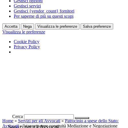
Gestisci opzioni
Gestisci servizi
Gestisci {vendor_count} fornitori
Per saperne di più su questi scopi
Accetta
Nega
Visualizza le preferenze
Salva preferenze
Visualizza le preferenze
Cookie Policy
Privacy Policy
Vai
al
contenuto
Cerca
Home
»
Servizi per gli Avvocati
»
Patrocinio a spese dello Stato:
Avvocati
»
Istanze parere congruità Mediazione e Negoziazione
Servizi per gli Avvocati