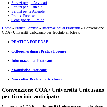
Servizi per gli Avvocati
Servizi per i Cittadini
Servizi per le Aziende
Pratica Forense
Consiglio dell’Ordine
Home
»
Pratica Forense
»
Informazioni ai Praticanti
»
Convenzione
COA / Università Unicusano per tirocinio anticipato
PRATICA FORENSE
Colloqui ordinari Pratica Forense
Informazioni ai Praticanti
Modulistica Praticanti
Newsletter Praticanti: Archivio
Convenzione COA / Università Unicusano
per tirocinio anticipato
Convenzione COA Bari /
Università Unicusano
per anticipazione