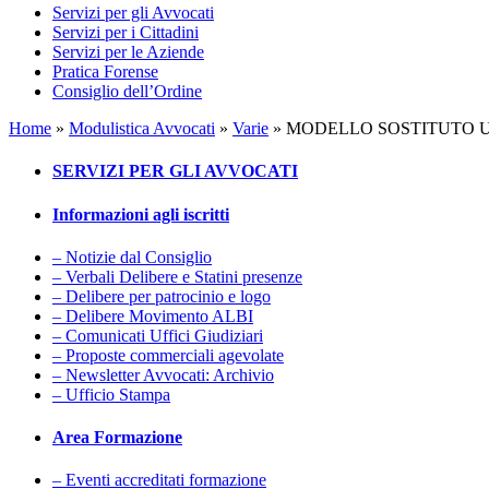
Servizi per gli Avvocati
Servizi per i Cittadini
Servizi per le Aziende
Pratica Forense
Consiglio dell’Ordine
Home
»
Modulistica Avvocati
»
Varie
»
MODELLO SOSTITUTO 
SERVIZI PER GLI AVVOCATI
Informazioni agli iscritti
– Notizie dal Consiglio
– Verbali Delibere e Statini presenze
– Delibere per patrocinio e logo
– Delibere Movimento ALBI
– Comunicati Uffici Giudiziari
– Proposte commerciali agevolate
– Newsletter Avvocati: Archivio
– Ufficio Stampa
Area Formazione
– Eventi accreditati formazione