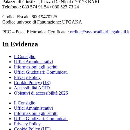
Palazzo di Giustizia, Piazza De Nicola 70123 BARI
Telefono : 080 574 91 54 / 080 527 73 24
Codice Fiscale: 80019470725
Codice univoco di Fatturazione: UFGAKA
PEC – Posta Elettronica Certificata :
ordine@avvocatibari.legalmail.it
In Evidenza
Il Consiglio
Uffici Amministrativi
Informazioni agli iscritti
Uffici Giudiziari: Comunicati
Privacy Policy
Cookie Policy (UE)
Accessibilità AGID
Obiettivi di accessibilità 2026
Il Consiglio
Uffici Amministrativi
Informazioni agli iscritti
Uffici Giudiziari: Comunicati
Privacy Policy
Cookie Policy (UE)