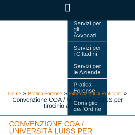
Servizi per
gli
Avvocati
Servizi per
i Cittadini
Servizi per
le Aziende
Pratica
Forense
»
»
»
Home
Pratica Forense
Informazioni ai Praticanti
Convenzione COA / Università LUISS per
Consiglio
tirocinio anticipato
dell’Ordine
CONVENZIONE COA /
UNIVERSITÀ LUISS PER