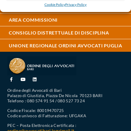
Cookie Policy
Privacy Policy
ASSOCIAZIONI FORENSI
AREA COMMISSIONI
CONSIGLIO DISTRETTUALE DI DISCIPLINA
UNIONE REGIONALE ORDINI AVVOCATI PUGLIA
Ordine degli Avvocati di Bari
Palazzo di Giustizia, Piazza De Nicola 70123 BARI
Telefono : 080 574 91 54 / 080 527 73 24
Codice Fiscale: 80019470725
Codice univoco di Fatturazione: UFGAKA
PEC – Posta Elettronica Certificata :
ordine@avvocatibari.legalmail.it