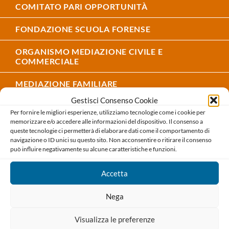
COMITATO PARI OPPORTUNITÀ
FONDAZIONE SCUOLA FORENSE
ORGANISMO MEDIAZIONE CIVILE E
COMMERCIALE
MEDIAZIONE FAMILIARE
Gestisci Consenso Cookie
NEGOZIAZIONE ASSISTITA
Per fornire le migliori esperienze, utilizziamo tecnologie come i cookie per
memorizzare e/o accedere alle informazioni del dispositivo. Il consenso a
AMMINISTRAZIONE DI SOSTEGNO ADS
queste tecnologie ci permetterà di elaborare dati come il comportamento di
navigazione o ID unici su questo sito. Non acconsentire o ritirare il consenso
può influire negativamente su alcune caratteristiche e funzioni.
ESPERTI ART. 473BIS.26 CPC
ORGANISMO CRISI DA SOVRAINDEBITAMENTO
Accetta
AREA PREVIDENZA
Nega
ORGANISMO CONGRESSUALE FORENSE
Visualizza le preferenze