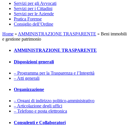
Servizi per gli Avvocati
Servizi per i Cittadini
Servizi per le Aziende
Pratica Forense
Consiglio dell’Ordine
Home
»
AMMINISTRAZIONE TRASPARENTE
»
Beni immobili
e gestione patrimonio
AMMINISTRAZIONE TRASPARENTE
Disposizioni generali
– Programma per la Trasparenza e l’Integrità
– Atti generali
Organizzazione
– Organi di indirizzo politico-amministrativo
– Articolazione degli uffici
– Telefono e posta elettronica
Consulenti e Collaboratori