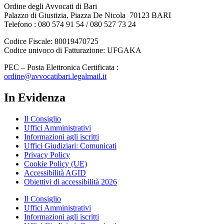
Ordine degli Avvocati di Bari
Palazzo di Giustizia, Piazza De Nicola 70123 BARI
Telefono : 080 574 91 54 / 080 527 73 24
Codice Fiscale: 80019470725
Codice univoco di Fatturazione: UFGAKA
PEC – Posta Elettronica Certificata :
ordine@avvocatibari.legalmail.it
In Evidenza
Il Consiglio
Uffici Amministrativi
Informazioni agli iscritti
Uffici Giudiziari: Comunicati
Privacy Policy
Cookie Policy (UE)
Accessibilità AGID
Obiettivi di accessibilità 2026
Il Consiglio
Uffici Amministrativi
Informazioni agli iscritti