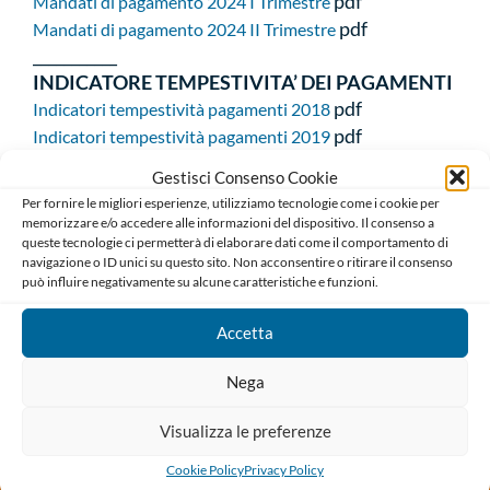
pdf
Mandati di pagamento 2024 I Trimestre
pdf
Mandati di pagamento 2024 II Trimestre
___________
INDICATORE TEMPESTIVITA’ DEI PAGAMENTI
pdf
Indicatori tempestività pagamenti 2018
pdf
Indicatori tempestività pagamenti 2019
pdf
Indicatori tempestività pagamenti 2020
Gestisci Consenso Cookie
pdf
Indicatori tempestività pagamenti 2021
Per fornire le migliori esperienze, utilizziamo tecnologie come i cookie per
pdf
Indicatori tempestività pagamenti 2022
memorizzare e/o accedere alle informazioni del dispositivo. Il consenso a
pdf
queste tecnologie ci permetterà di elaborare dati come il comportamento di
Indicatori tempestività pagamenti 2023
navigazione o ID unici su questo sito. Non acconsentire o ritirare il consenso
pdf
Indicatori tempestività pagamenti 2024
può influire negativamente su alcune caratteristiche e funzioni.
___________
DEBITI VERSO TERZI
Accetta
pdf
Tabella dei debiti verso terzi
Nega
COMITATO PARI OPPORTUNITÀ
Visualizza le preferenze
Cookie Policy
Privacy Policy
FONDAZIONE SCUOLA FORENSE