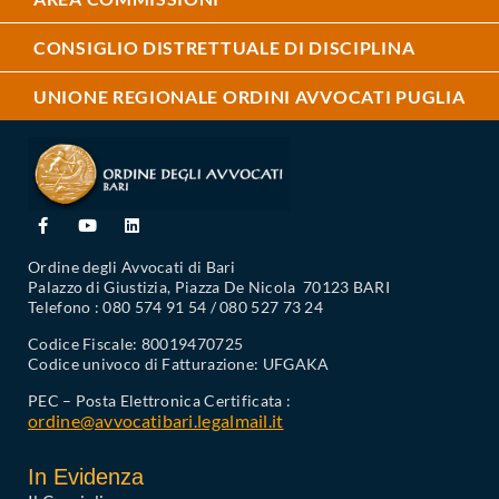
CONSIGLIO DISTRETTUALE DI DISCIPLINA
UNIONE REGIONALE ORDINI AVVOCATI PUGLIA
Ordine degli Avvocati di Bari
Palazzo di Giustizia, Piazza De Nicola 70123 BARI
Telefono : 080 574 91 54 / 080 527 73 24
Codice Fiscale: 80019470725
Codice univoco di Fatturazione: UFGAKA
PEC – Posta Elettronica Certificata :
ordine@avvocatibari.legalmail.it
In Evidenza