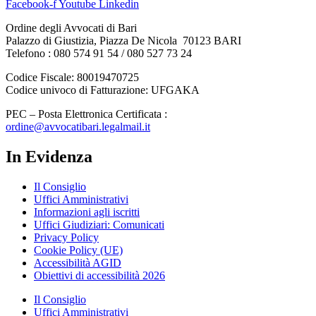
Facebook-f
Youtube
Linkedin
Ordine degli Avvocati di Bari
Palazzo di Giustizia, Piazza De Nicola 70123 BARI
Telefono : 080 574 91 54 / 080 527 73 24
Codice Fiscale: 80019470725
Codice univoco di Fatturazione: UFGAKA
PEC – Posta Elettronica Certificata :
ordine@avvocatibari.legalmail.it
In Evidenza
Il Consiglio
Uffici Amministrativi
Informazioni agli iscritti
Uffici Giudiziari: Comunicati
Privacy Policy
Cookie Policy (UE)
Accessibilità AGID
Obiettivi di accessibilità 2026
Il Consiglio
Uffici Amministrativi