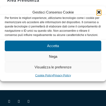
Area Previdenza
Gestisci Consenso Cookie
Organismo Congressuale Forense
Per fornire le migliori esperienze, utilizziamo tecnologie come i cookie per
memorizzare e/o accedere alle informazioni del dispositivo. Il consenso a
queste tecnologie ci permetterà di elaborare dati come il comportamento di
Associazioni Forensi
navigazione o ID unici su questo sito. Non acconsentire o ritirare il
consenso può influire negativamente su alcune caratteristiche e funzioni.
AREA COMMISSIONI
Accetta
Nega
Consiglio Distrettuale di Disciplina
Visualizza le preferenze
unione REGIONALE ORDINI AVVOCATI
Cookie Policy
Privacy Policy
PUGLIA