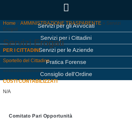
Home
»
AMMINISTRAZIONE TRASPARENTE
»
Servizi
Servizi per gli Avvocati
Erogati
Servizi per i Cittadini
Servizi Erogati
Servizi per le Aziende
PER I CITTADINI
Sportello del Cittadino
Pratica Forense
===============
Consiglio dell’Ordine
COSTI CONTABILIZZATI
N/A
Comitato Pari Opportunità