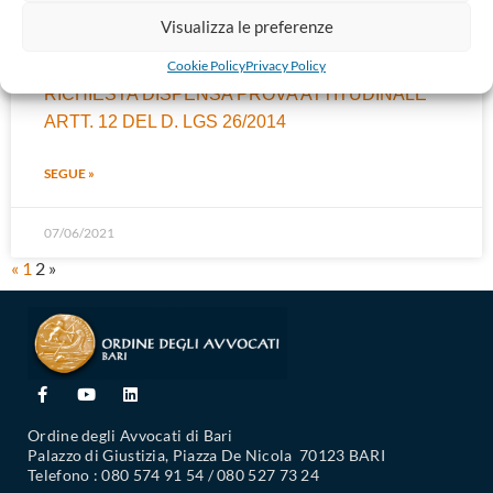
Visualizza le preferenze
06/06/2022
Cookie Policy
Privacy Policy
RICHIESTA DISPENSA PROVA ATTITUDINALE
ARTT. 12 DEL D. LGS 26/2014
SEGUE »
07/06/2021
«
1
2
»
Ordine degli Avvocati di Bari
Palazzo di Giustizia, Piazza De Nicola 70123 BARI
Telefono : 080 574 91 54 / 080 527 73 24