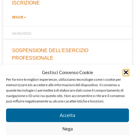
ISCRIZIONE
SEGUE »
06/06/2022
SOSPENSIONE DELL’ESERCIZIO
PROFESSIONALE
Gestisci Consenso Cookie
SEGUE »
Per fornire le migliori esperienze, utilizziamo tecnologie come i cookie per
memorizzare e/o accedere alle informazioni del dispositivo. Il consenso a
06/06/2022
queste tecnologie ci permetterà di elaborare dati come il comportamento di
navigazione o ID unici su questo sito. Non acconsentire o ritirare il consenso
può influire negativamente su alcune caratteristiche e funzioni.
MODELLO RISCONTRO LIQUIDAZIONE ATTI
GIUDIZIARI
Accetta
SEGUE »
Nega