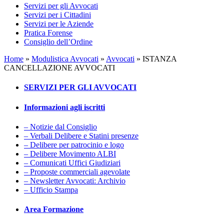
Servizi per gli Avvocati
Servizi per i Cittadini
Servizi per le Aziende
Pratica Forense
Consiglio dell’Ordine
Home
»
Modulistica Avvocati
»
Avvocati
»
ISTANZA
CANCELLAZIONE AVVOCATI
SERVIZI PER GLI AVVOCATI
Informazioni agli iscritti
– Notizie dal Consiglio
– Verbali Delibere e Statini presenze
– Delibere per patrocinio e logo
– Delibere Movimento ALBI
– Comunicati Uffici Giudiziari
– Proposte commerciali agevolate
– Newsletter Avvocati: Archivio
– Ufficio Stampa
Area Formazione