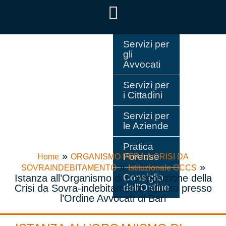
Servizi per
gli
Avvocati
Servizi per
i Cittadini
Servizi per
le Aziende
Pratica
»
Forense
Home
ORGANISMO PER LA CRISI DA
»
»
SOVRAINDEBITAMENTO
Istituzionale OCCS
Consiglio
Istanza all’Organismo di Composizione della
dell’Ordine
Crisi da Sovra-indebitamento istituito presso
l’Ordine Avvocati di Bari