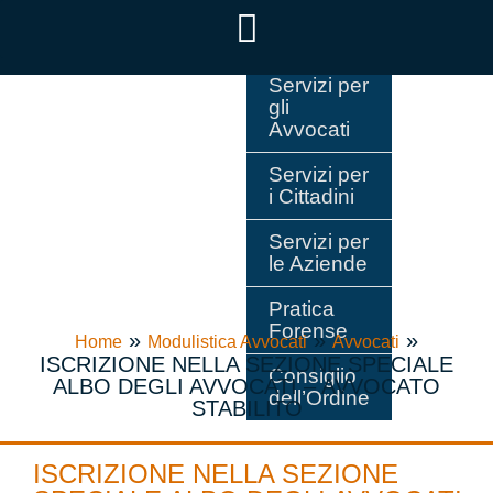
Servizi per
gli
Avvocati
Servizi per
i Cittadini
Servizi per
le Aziende
Pratica
Forense
»
»
»
Home
Modulistica Avvocati
Avvocati
ISCRIZIONE NELLA SEZIONE SPECIALE
Consiglio
ALBO DEGLI AVVOCATI – AVVOCATO
dell’Ordine
STABILITO
ISCRIZIONE NELLA SEZIONE