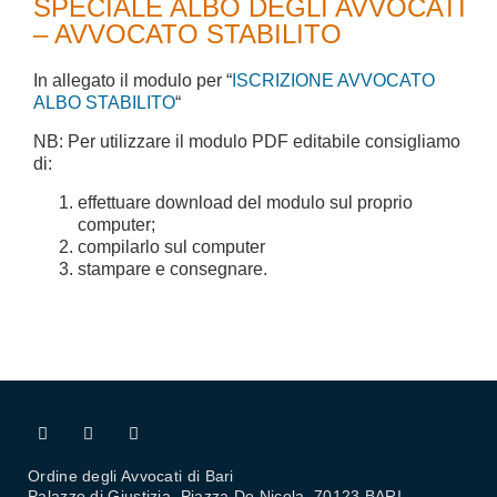
SPECIALE ALBO DEGLI AVVOCATI
– AVVOCATO STABILITO
In allegato il modulo per “
ISCRIZIONE AVVOCATO
ALBO STABILITO
“
NB: Per utilizzare il modulo PDF editabile consigliamo
di:
effettuare download del modulo sul proprio
computer;
compilarlo sul computer
stampare e consegnare.
Ordine degli Avvocati di Bari
Palazzo di Giustizia, Piazza De Nicola 70123 BARI