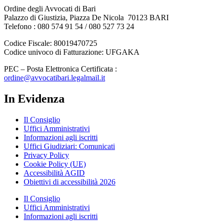
Ordine degli Avvocati di Bari
Palazzo di Giustizia, Piazza De Nicola 70123 BARI
Telefono : 080 574 91 54 / 080 527 73 24
Codice Fiscale: 80019470725
Codice univoco di Fatturazione: UFGAKA
PEC – Posta Elettronica Certificata :
ordine@avvocatibari.legalmail.it
In Evidenza
Il Consiglio
Uffici Amministrativi
Informazioni agli iscritti
Uffici Giudiziari: Comunicati
Privacy Policy
Cookie Policy (UE)
Accessibilità AGID
Obiettivi di accessibilità 2026
Il Consiglio
Uffici Amministrativi
Informazioni agli iscritti