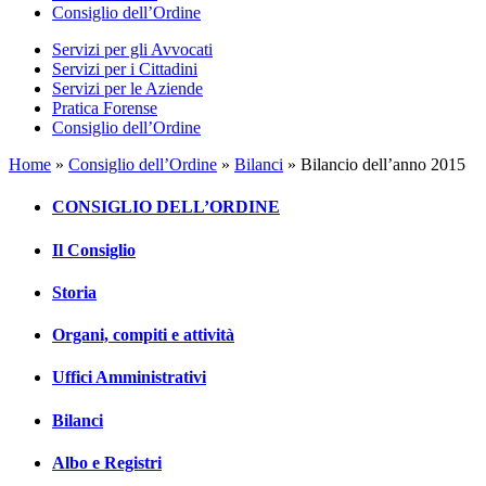
Consiglio dell’Ordine
Servizi per gli Avvocati
Servizi per i Cittadini
Servizi per le Aziende
Pratica Forense
Consiglio dell’Ordine
Home
»
Consiglio dell’Ordine
»
Bilanci
»
Bilancio dell’anno 2015
CONSIGLIO DELL’ORDINE
Il Consiglio
Storia
Organi, compiti e attività
Uffici Amministrativi
Bilanci
Albo e Registri