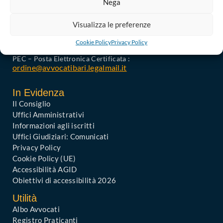
Nega
Palazzo di Giustizia, Piazza De Nicola 70123 BARI
Telefono : 080 574 91 54 / 080 527 73 24
Visualizza le preferenze
Codice Fiscale: 80019470725
Codice univoco di Fatturazione: UFGAKA
Cookie Policy
Privacy Policy
PEC – Posta Elettronica Certificata :
ordine@avvocatibari.legalmail.it
In Evidenza
Il Consiglio
Uffici Amministrativi
Informazioni agli iscritti
Uffici Giudiziari: Comunicati
Privacy Policy
Cookie Policy (UE)
Accessibilità AGID
Obiettivi di accessibilità 2026
Utilità
Albo Avvocati
Registro Praticanti