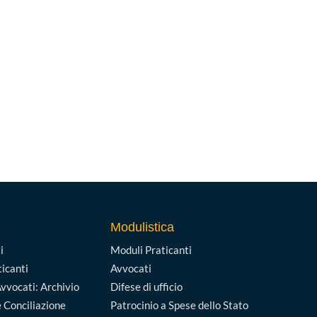
Modulistica
i
Moduli Praticanti
ticanti
Avvocati
vvocati: Archivio
Difese di ufficio
 Conciliazione
Patrocinio a Spese dello Stato