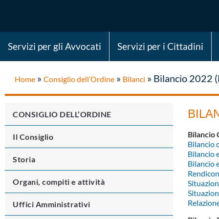
Servizi per gli Avvocati
Servizi per i Cittadini
»
»
»
Bilancio 2022 
Home
Consiglio dell’Ordine
Bilanci
BILA
CONSIGLIO DELL’ORDINE
Bilancio
Il Consiglio
Bilancio
Bilancio
Storia
Bilancio 
Rendicon
Organi, compiti e attività
Situazio
Situazion
Relazion
Uffici Amministrativi