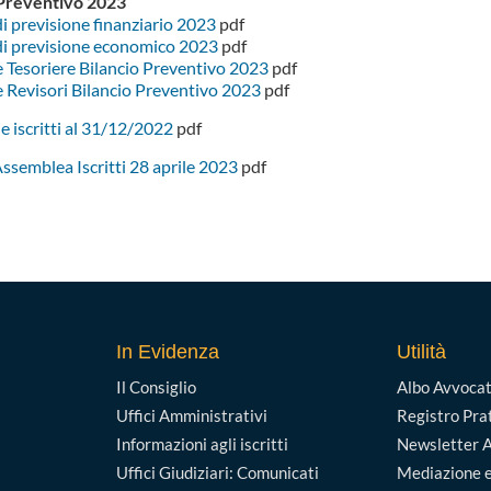
 Preventivo 2023
di previsione finanziario 2023
pdf
 di previsione economico 2023
pdf
 Tesoriere Bilancio Preventivo 2023
pdf
 Revisori Bilancio Preventivo 2023
pdf
he iscritti al 31/12/2022
pdf
ssemblea Iscritti 28 aprile 2023
pdf
In Evidenza
Utilità
Il Consiglio
Albo Avvocat
Uffici Amministrativi
Registro Pra
Informazioni agli iscritti
Newsletter A
Uffici Giudiziari: Comunicati
Mediazione e