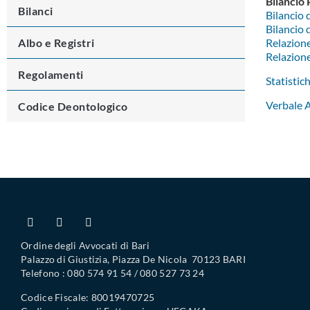
Bilancio
Bilanci
Bilancio 
Bilancio
Albo e Registri
Relazione
Relazione
Regolamenti
Statistic
Verbale A
Codice Deontologico
Ordine degli Avvocati di Bari
Palazzo di Giustizia, Piazza De Nicola 70123 BARI
Telefono : 080 574 91 54 / 080 527 73 24
Codice Fiscale: 80019470725