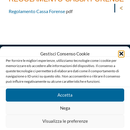
Regolamento Cassa Forense
pdf
Gestisci Consenso Cookie
Per fornire le migliori esperienze, utilizziamo tecnologie come i cookie per
memorizzare e/o accedere alle informazioni del dispositivo. Il consenso a
queste tecnologie ci permetterà di elaborare dati come il comportamento di
navigazione o ID unici su questo sito. Non acconsentire o ritirare il consenso
può influire negativamente su alcune caratteristiche e funzioni.
Ordine degli Avvocati di Bari
Palazzo di Giustizia, Piazza De Nicola 70123 BARI
Telefono : 080 574 91 54 / 080 527 73 24
Accetta
Codice Fiscale: 80019470725
Nega
Codice univoco di Fatturazione: UFGAKA
PEC – Posta Elettronica Certificata :
Visualizza le preferenze
ordine@avvocatibari.legalmail.it