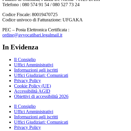
Telefono : 080 574 91 54 / 080 527 73 24
Codice Fiscale: 80019470725
Codice univoco di Fatturazione: UFGAKA
PEC – Posta Elettronica Certificata :
ordine@avvocatibari.legalmail.it
In Evidenza
Il Consiglio
Uffici Amministrativi
Informazioni agli iscritti
Uffici Giudiziari: Comunicati
Privacy Policy
Cookie Policy (UE)
Accessibilità AGID
Obiettivi di accessibilità 2026
Il Consiglio
Uffici Amministrativi
Informazioni agli iscritti
Uffici Giudiziari: Comunicati
Privacy Policy