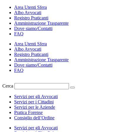
Vai
Area Utenti Sfera
al
Albo Avvocati
contenuto
Registro Praticanti
Amministrazione Trasparente
Dove siamo/Contatti
FAQ
Area Utenti Sfera
Albo Avvocati
Registro Praticanti
Amministrazione Trasparente
Dove siamo/Contatti
FAQ
Cerca
Servizi per gli Avvocati
Servizi per i Cittadini
Servizi per le Aziende
Pratica Forense
Consiglio dell’Ordine
Servizi per gli Avvocati