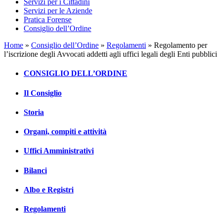
Servizi per i Cittadini
Servizi per le Aziende
Pratica Forense
Consiglio dell’Ordine
Home
»
Consiglio dell’Ordine
»
Regolamenti
»
Regolamento per
l’iscrizione degli Avvocati addetti agli uffici legali degli Enti pubblici
CONSIGLIO DELL’ORDINE
Il Consiglio
Storia
Organi, compiti e attività
Uffici Amministrativi
Bilanci
Albo e Registri
Regolamenti