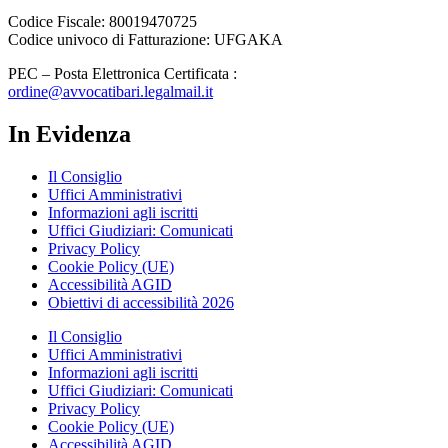
Codice Fiscale: 80019470725
Codice univoco di Fatturazione: UFGAKA
PEC – Posta Elettronica Certificata :
ordine@avvocatibari.legalmail.it
In Evidenza
Il Consiglio
Uffici Amministrativi
Informazioni agli iscritti
Uffici Giudiziari: Comunicati
Privacy Policy
Cookie Policy (UE)
Accessibilità AGID
Obiettivi di accessibilità 2026
Il Consiglio
Uffici Amministrativi
Informazioni agli iscritti
Uffici Giudiziari: Comunicati
Privacy Policy
Cookie Policy (UE)
Accessibilità AGID