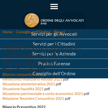
Home
»
Consiglio dell’Ordine
»
Bilanci
»
Bilancio 2021
Servizi per gli Avvocati
(Bilancio Consuntivo 2021 e Preventivo 2022)
Servizi per i Cittadini
Bilancio 2021 (Bilancio
Servizi per le Aziende
Consuntivo 2021 e
Preventivo 2022)
Pratica Forense
Bilancio Consuntivo 2021
Consiglio dell’Ordine
Bilancio consuntivo 2021
pdf
Rendiconto finanziario Residui 2021
pdf
Situazione amministrativa 2021
pdf
Situazione liquidità 2021
pdf
Situazione patrimoniale e conto economico 2021
pdf
Relazione Tesoriere Consuntivo 2021
pdf
Bilancio Preventivo 2022