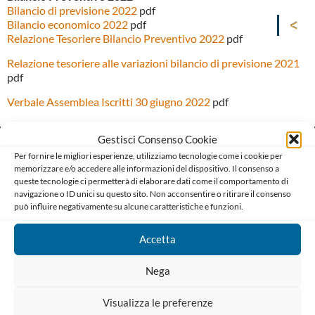
Bilancio di previsione 2022
pdf
Bilancio economico 2022
pdf
Relazione Tesoriere Bilancio Preventivo 2022
pdf
Relazione tesoriere alle variazioni bilancio di previsione 2021
pdf
Verbale Assemblea Iscritti 30 giugno 2022
pdf
Gestisci Consenso Cookie
Per fornire le migliori esperienze, utilizziamo tecnologie come i cookie per
memorizzare e/o accedere alle informazioni del dispositivo. Il consenso a
queste tecnologie ci permetterà di elaborare dati come il comportamento di
navigazione o ID unici su questo sito. Non acconsentire o ritirare il consenso
può influire negativamente su alcune caratteristiche e funzioni.
Ordine degli Avvocati di Bari
Palazzo di Giustizia, Piazza De Nicola 70123 BARI
Accetta
Telefono : 080 574 91 54 / 080 527 73 24
Codice Fiscale: 80019470725
Nega
Codice univoco di Fatturazione: UFGAKA
Visualizza le preferenze
PEC – Posta Elettronica Certificata :