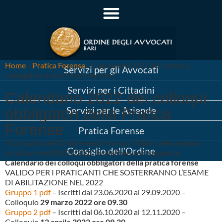
Home
»
Pratica Forense
»
Calendario 2022 dei colloqui
Servizi per gli Avvocati
obbligatori della Pratica Forense
Servizi per i Cittadini
Calendario 2022 dei colloqui
Servizi per le Aziende
obbligatori della Pratica
Forense
Pratica Forense
Il Consiglio dell’Ordine degli Avvocati di Bari, nella seduta
Consiglio dell’Ordine
consiliare dell’08/02/2022 ha deliberato il seguente
Calendario dei colloqui obbligatori della pratica forense
VALIDO PER I PRATICANTI CHE SOSTERRANNO L’ESAME
DI ABILITAZIONE NEL 2022
Gruppo 1 pdf
– Iscritti dal 23.06.2020 al 29.09.2020 –
Colloquio
29 marzo 2022 ore 09.30
Gruppo 2 pdf
– Iscritti dal 06.10.2020 al 12.11.2020 –
Colloquio
12 aprile 2022 ore 09.30