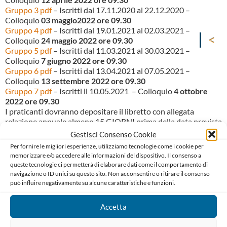
Gruppo 3 pdf
– Iscritti dal 17.11.2020 al 22.12.2020 –
Colloquio
03 maggio2022 ore 09.30
Gruppo 4 pdf
– Iscritti dal 19.01.2021 al 02.03.2021 –
Colloquio
24 maggio 2022 ore 09.30
Gruppo 5 pdf
– Iscritti dal 11.03.2021 al 30.03.2021 –
Colloquio
7 giugno 2022 ore 09.30
Gruppo 6 pdf
– Iscritti dal 13.04.2021 al 07.05.2021 –
Colloquio
13 settembre 2022 ore 09.30
Gruppo 7 pdf
– Iscritti il 10.05.2021 – Colloquio
4 ottobre
2022 ore 09.30
I praticanti dovranno depositare il libretto con allegata
relazione annuale almeno 15 GIORNI prima della data prevista
per il colloquio (1 questione giuridica e 1 deontologica
Gestisci Consenso Cookie
dattiloscritte).
Per fornire le migliori esperienze, utilizziamo tecnologie come i cookie per
memorizzare e/o accedere alle informazioni del dispositivo. Il consenso a
queste tecnologie ci permetterà di elaborare dati come il comportamento di
navigazione o ID unici su questo sito. Non acconsentire o ritirare il consenso
può influire negativamente su alcune caratteristiche e funzioni.
Accetta
Ordine degli Avvocati di Bari