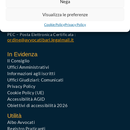
Nega
Palazzo di Giustizia, Piazza De Nicola 70123 BARI
Telefono : 080 574 91 54 / 080 527 73 24
Visualizza le preferenze
Codice Fiscale: 80019470725
Cookie Policy
Privacy Policy
Codice univoco di Fatturazione: UFGAKA
PEC – Posta Elettronica Certificata :
ordine@avvocatibari.legalmail.it
In Evidenza
Il Consiglio
Uffici Amministrativi
Informazioni agli iscritti
Uffici Giudiziari: Comunicati
Privacy Policy
Cookie Policy (UE)
Accessibilità AGID
Obiettivi di accessibilità 2026
Utilità
Albo Avvocati
Registro Praticanti