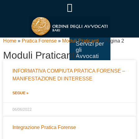
Home
»
Pratica Forense
»
Moduli Praticanti
»
Pagina 2
Servizi per
gli
Moduli Praticanti
Avvocati
Servizi per
INFORMATIVA COMPIUTA PRATICA FORENSE –
i Cittadini
MANIFESTAZIONE DI INTERESSE
Servizi per
le Aziende
SEGUE »
Pratica
06/06/2022
Forense
Consiglio
Integrazione Pratica Forense
dell’Ordine