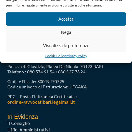
alboavvocati@ordineavvocati.bari.it
può influire negativamente su alcune caratteristiche e funzioni.
Accetta
Nega
Visualizza le preferenze
Cookie Policy
Privacy Policy
Ordine degli Avvocati di Bari
Palazzo di Giustizia, Piazza De Nicola 70123 BARI
Telefono : 080 574 91 54 / 080 527 73 24
Codice Fiscale: 80019470725
Codice univoco di Fatturazione: UFGAKA
PEC – Posta Elettronica Certificata :
ordine@avvocatibari.legalmail.it
In Evidenza
Il Consiglio
Uffici Amministrativi