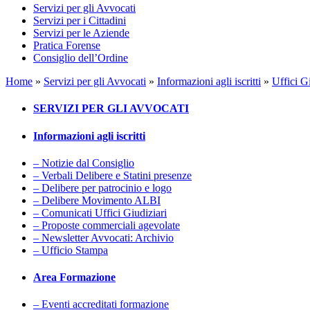
Servizi per gli Avvocati
Servizi per i Cittadini
Servizi per le Aziende
Pratica Forense
Consiglio dell’Ordine
Home
»
Servizi per gli Avvocati
»
Informazioni agli iscritti
»
Uffici G
SERVIZI PER GLI AVVOCATI
Informazioni agli iscritti
– Notizie dal Consiglio
– Verbali Delibere e Statini presenze
– Delibere per patrocinio e logo
– Delibere Movimento ALBI
– Comunicati Uffici Giudiziari
– Proposte commerciali agevolate
– Newsletter Avvocati: Archivio
– Ufficio Stampa
Area Formazione
– Eventi accreditati formazione