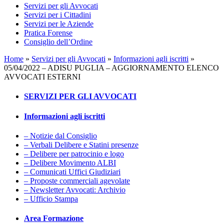
Servizi per gli Avvocati
Servizi per i Cittadini
Servizi per le Aziende
Pratica Forense
Consiglio dell’Ordine
Home
»
Servizi per gli Avvocati
»
Informazioni agli iscritti
»
05/04/2022 – ADISU PUGLIA – AGGIORNAMENTO ELENCO
AVVOCATI ESTERNI
SERVIZI PER GLI AVVOCATI
Informazioni agli iscritti
– Notizie dal Consiglio
– Verbali Delibere e Statini presenze
– Delibere per patrocinio e logo
– Delibere Movimento ALBI
– Comunicati Uffici Giudiziari
– Proposte commerciali agevolate
– Newsletter Avvocati: Archivio
– Ufficio Stampa
Area Formazione