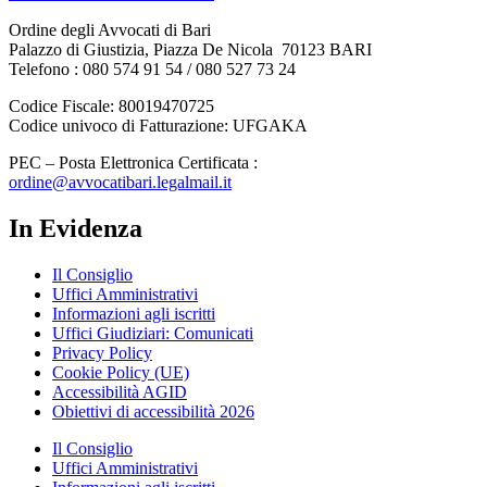
Ordine degli Avvocati di Bari
Palazzo di Giustizia, Piazza De Nicola 70123 BARI
Telefono : 080 574 91 54 / 080 527 73 24
Codice Fiscale: 80019470725
Codice univoco di Fatturazione: UFGAKA
PEC – Posta Elettronica Certificata :
ordine@avvocatibari.legalmail.it
In Evidenza
Il Consiglio
Uffici Amministrativi
Informazioni agli iscritti
Uffici Giudiziari: Comunicati
Privacy Policy
Cookie Policy (UE)
Accessibilità AGID
Obiettivi di accessibilità 2026
Il Consiglio
Uffici Amministrativi