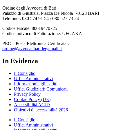
Ordine degli Avvocati di Bari
Palazzo di Giustizia, Piazza De Nicola 70123 BARI
Telefono : 080 574 91 54 / 080 527 73 24
Codice Fiscale: 80019470725
Codice univoco di Fatturazione: UFGAKA
PEC – Posta Elettronica Certificata :
ordine@avvocatibari.legalmail.it
In Evidenza
Il Consiglio
Uffici Amministrativi
Informazioni agli iscritti
Uffici Giudiziari: Comunicati
Privacy Policy
Cookie Policy (UE)
Accessibilità AGID
Obiettivi di accessibilità 2026
Il Consiglio
Uffici Amministrativi