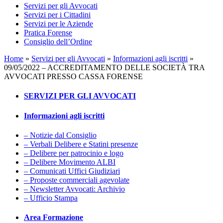
Servizi per gli Avvocati
Servizi per i Cittadini
Servizi per le Aziende
Pratica Forense
Consiglio dell’Ordine
Home
»
Servizi per gli Avvocati
»
Informazioni agli iscritti
»
09/05/2022 – ACCREDITAMENTO DELLE SOCIETÀ TRA
AVVOCATI PRESSO CASSA FORENSE
SERVIZI PER GLI AVVOCATI
Informazioni agli iscritti
– Notizie dal Consiglio
– Verbali Delibere e Statini presenze
– Delibere per patrocinio e logo
– Delibere Movimento ALBI
– Comunicati Uffici Giudiziari
– Proposte commerciali agevolate
– Newsletter Avvocati: Archivio
– Ufficio Stampa
Area Formazione