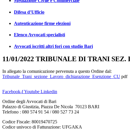
Mediazione Civile e Commerciale
Difesa d’Ufficio
Autenticazione firme elezioni
Elenco Avvocati specialisti
Avvocati iscritti altri fori con studio Bari
11/01/2022 TRIBUNALE DI TRANI SE
In allegato la comunicazione pervenuta a questo Ordine dal:
Tribunale_Trani_sezione_Lavoro_dichiarazione_Esenzione_CU
pdf
Facebook-f
Youtube
Linkedin
Ordine degli Avvocati di Bari
Palazzo di Giustizia, Piazza De Nicola 70123 BARI
Telefono : 080 574 91 54 / 080 527 73 24
Codice Fiscale: 80019470725
Codice univoco di Fatturazione: UFGAKA