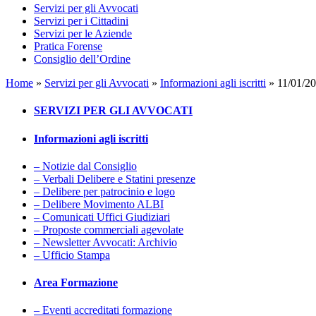
Servizi per gli Avvocati
Servizi per i Cittadini
Servizi per le Aziende
Pratica Forense
Consiglio dell’Ordine
Home
»
Servizi per gli Avvocati
»
Informazioni agli iscritti
»
11/01/
SERVIZI PER GLI AVVOCATI
Informazioni agli iscritti
– Notizie dal Consiglio
– Verbali Delibere e Statini presenze
– Delibere per patrocinio e logo
– Delibere Movimento ALBI
– Comunicati Uffici Giudiziari
– Proposte commerciali agevolate
– Newsletter Avvocati: Archivio
– Ufficio Stampa
Area Formazione
– Eventi accreditati formazione