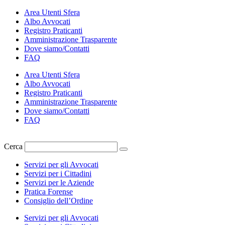
Vai
Area Utenti Sfera
al
Albo Avvocati
contenuto
Registro Praticanti
Amministrazione Trasparente
Dove siamo/Contatti
FAQ
Area Utenti Sfera
Albo Avvocati
Registro Praticanti
Amministrazione Trasparente
Dove siamo/Contatti
FAQ
Cerca
Servizi per gli Avvocati
Servizi per i Cittadini
Servizi per le Aziende
Pratica Forense
Consiglio dell’Ordine
Servizi per gli Avvocati