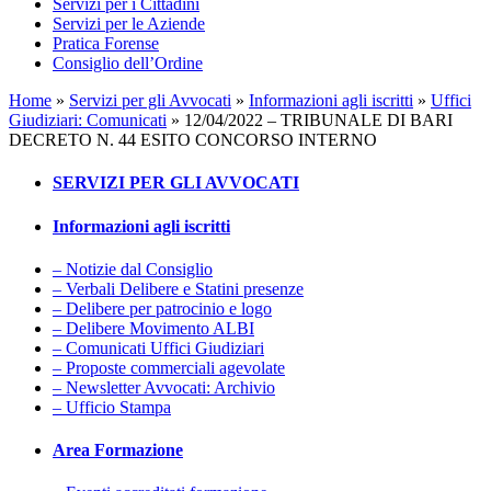
Servizi per i Cittadini
Servizi per le Aziende
Pratica Forense
Consiglio dell’Ordine
Home
»
Servizi per gli Avvocati
»
Informazioni agli iscritti
»
Uffici
Giudiziari: Comunicati
»
12/04/2022 – TRIBUNALE DI BARI
DECRETO N. 44 ESITO CONCORSO INTERNO
SERVIZI PER GLI AVVOCATI
Informazioni agli iscritti
– Notizie dal Consiglio
– Verbali Delibere e Statini presenze
– Delibere per patrocinio e logo
– Delibere Movimento ALBI
– Comunicati Uffici Giudiziari
– Proposte commerciali agevolate
– Newsletter Avvocati: Archivio
– Ufficio Stampa
Area Formazione