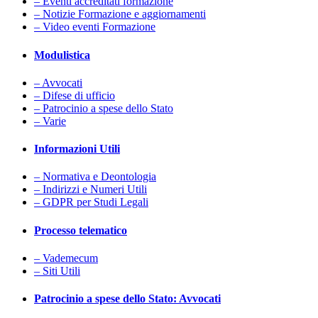
– Eventi accreditati formazione
– Notizie Formazione e aggiornamenti
– Video eventi Formazione
Modulistica
– Avvocati
– Difese di ufficio
– Patrocinio a spese dello Stato
– Varie
Informazioni Utili
– Normativa e Deontologia
– Indirizzi e Numeri Utili
– GDPR per Studi Legali
Processo telematico
– Vademecum
– Siti Utili
Patrocinio a spese dello Stato: Avvocati