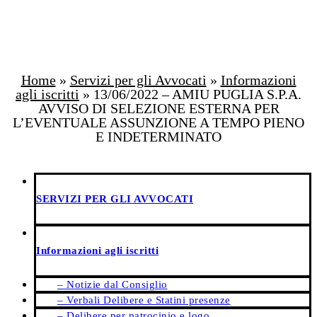
Home
»
Servizi per gli Avvocati
»
Informazioni
agli iscritti
»
13/06/2022 – AMIU PUGLIA S.P.A.
AVVISO DI SELEZIONE ESTERNA PER
L’EVENTUALE ASSUNZIONE A TEMPO PIENO
E INDETERMINATO
SERVIZI PER GLI AVVOCATI
Informazioni agli iscritti
– Notizie dal Consiglio
– Verbali Delibere e Statini presenze
– Delibere per patrocinio e logo