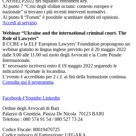
CNFHELP2022 nel riquadro enrolment key.
Al punto 7 “Crisi degli sfollati ucraini: contesto europeo e
nazionale” si trovano i più recenti interventi normativi.
Al punto 8 “Forum” è possibile scambiare dubbi ed opinioni.
Accedi al servizio
.
Webinar “Ukraine and the international criminal court. The
Role of Lawyers”
Il CCBE e la ELF European Lawyers’ Foundation propongono un
webinar gratuito in lingua inglese previsto per il 20 maggio 2022
dalle 9.00 alle 11.00 sul ruolo degli Avvocati e la Corte Penale
Internazionale.
E’ necessario iscriversi entro il 19 maggio 2022 seguendo le
indicazioni riportate in locandina.
L’evento è accreditato per 2 c.f. ai fini della formazione continua.
Consulta qui il programma
.
Facebook-f
Youtube
Linkedin
Ordine degli Avvocati di Bari
Palazzo di Giustizia, Piazza De Nicola 70123 BARI
Telefono : 080 574 91 54 / 080 527 73 24
Codice Fiscale: 80019470725
Codice univoco di Fatturazione: UFGAKA