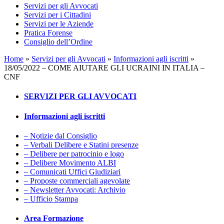
Servizi per gli Avvocati
Servizi per i Cittadini
Servizi per le Aziende
Pratica Forense
Consiglio dell’Ordine
Home
»
Servizi per gli Avvocati
»
Informazioni agli iscritti
»
18/05/2022 – COME AIUTARE GLI UCRAINI IN ITALIA –
CNF
SERVIZI PER GLI AVVOCATI
Informazioni agli iscritti
– Notizie dal Consiglio
– Verbali Delibere e Statini presenze
– Delibere per patrocinio e logo
– Delibere Movimento ALBI
– Comunicati Uffici Giudiziari
– Proposte commerciali agevolate
– Newsletter Avvocati: Archivio
– Ufficio Stampa
Area Formazione