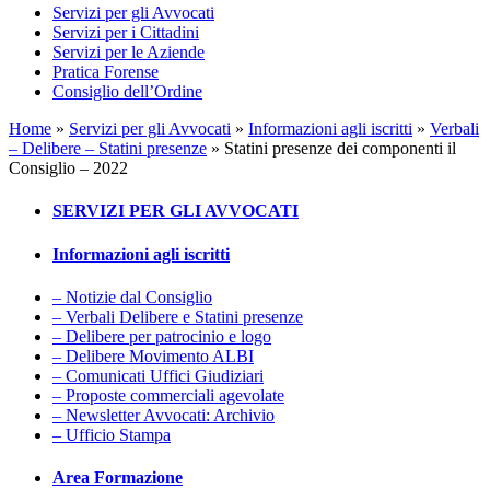
Servizi per gli Avvocati
Servizi per i Cittadini
Servizi per le Aziende
Pratica Forense
Consiglio dell’Ordine
Home
»
Servizi per gli Avvocati
»
Informazioni agli iscritti
»
Verbali
– Delibere – Statini presenze
»
Statini presenze dei componenti il
Consiglio – 2022
SERVIZI PER GLI AVVOCATI
Informazioni agli iscritti
– Notizie dal Consiglio
– Verbali Delibere e Statini presenze
– Delibere per patrocinio e logo
– Delibere Movimento ALBI
– Comunicati Uffici Giudiziari
– Proposte commerciali agevolate
– Newsletter Avvocati: Archivio
– Ufficio Stampa
Area Formazione