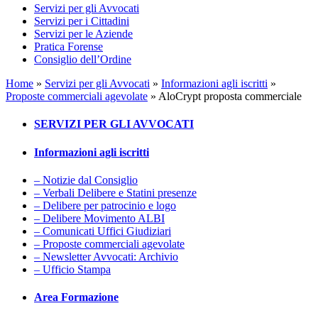
Servizi per gli Avvocati
Servizi per i Cittadini
Servizi per le Aziende
Pratica Forense
Consiglio dell’Ordine
Home
»
Servizi per gli Avvocati
»
Informazioni agli iscritti
»
Proposte commerciali agevolate
»
AloCrypt proposta commerciale
SERVIZI PER GLI AVVOCATI
Informazioni agli iscritti
– Notizie dal Consiglio
– Verbali Delibere e Statini presenze
– Delibere per patrocinio e logo
– Delibere Movimento ALBI
– Comunicati Uffici Giudiziari
– Proposte commerciali agevolate
– Newsletter Avvocati: Archivio
– Ufficio Stampa
Area Formazione