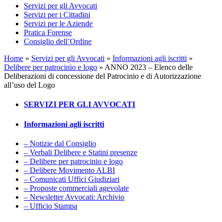
Servizi per gli Avvocati
Servizi per i Cittadini
Servizi per le Aziende
Pratica Forense
Consiglio dell’Ordine
Home
»
Servizi per gli Avvocati
»
Informazioni agli iscritti
»
Delibere per patrocinio e logo
»
ANNO 2023 – Elenco delle
Deliberazioni di concessione del Patrocinio e di Autorizzazione
all’uso del Logo
SERVIZI PER GLI AVVOCATI
Informazioni agli iscritti
– Notizie dal Consiglio
– Verbali Delibere e Statini presenze
– Delibere per patrocinio e logo
– Delibere Movimento ALBI
– Comunicati Uffici Giudiziari
– Proposte commerciali agevolate
– Newsletter Avvocati: Archivio
– Ufficio Stampa