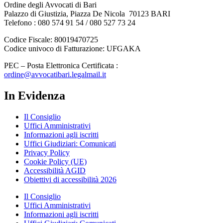
Ordine degli Avvocati di Bari
Palazzo di Giustizia, Piazza De Nicola 70123 BARI
Telefono : 080 574 91 54 / 080 527 73 24
Codice Fiscale: 80019470725
Codice univoco di Fatturazione: UFGAKA
PEC – Posta Elettronica Certificata :
ordine@avvocatibari.legalmail.it
In Evidenza
Il Consiglio
Uffici Amministrativi
Informazioni agli iscritti
Uffici Giudiziari: Comunicati
Privacy Policy
Cookie Policy (UE)
Accessibilità AGID
Obiettivi di accessibilità 2026
Il Consiglio
Uffici Amministrativi
Informazioni agli iscritti